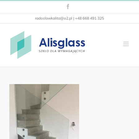
Przejdź
Facebook
do
zawartości
radoslawkalita@o2.pl | +48 668 491 325