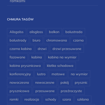
ramkami
CHMURA TAGÓW
Alisgalss
alisglass
balkon
balustrada
balustrady
biuro
chromowana
czarna
czarna kabina
drzwi
drzwi przesuwane
fazowane
kabina
kabina na wymiar
kabina prysznicowa
klatka schodowa
konferencyjny
lustro
matowe
na wymiar
nowoczesna
nowoczesne
pokój
prysznic
prysznicowa
przesuwane
przeźroczyste
ramki
realizacja
schody
szara
szklana