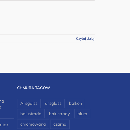
Czytaj dalej
CHMURA TAGÓW
na
Alisgalss
alisglass
balkon
e
balustrada
balustrady
biuro
miar
chromowana
czarna