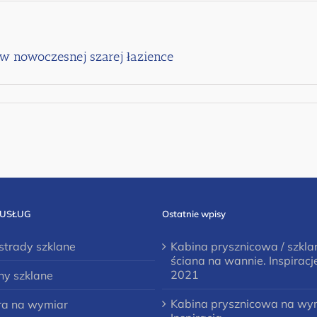
w nowoczesnej szarej łazience
 USŁUG
Ostatnie wpisy
strady szklane
Kabina prysznicowa / szkla
ściana na wannie. Inspiracj
2021
ny szklane
Kabina prysznicowa na wy
ra na wymiar