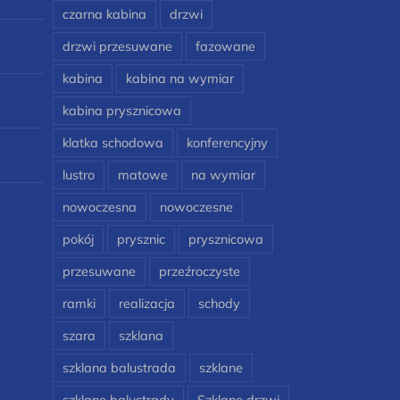
czarna kabina
drzwi
drzwi przesuwane
fazowane
kabina
kabina na wymiar
kabina prysznicowa
klatka schodowa
konferencyjny
lustro
matowe
na wymiar
nowoczesna
nowoczesne
pokój
prysznic
prysznicowa
przesuwane
przeźroczyste
ramki
realizacja
schody
szara
szklana
szklana balustrada
szklane