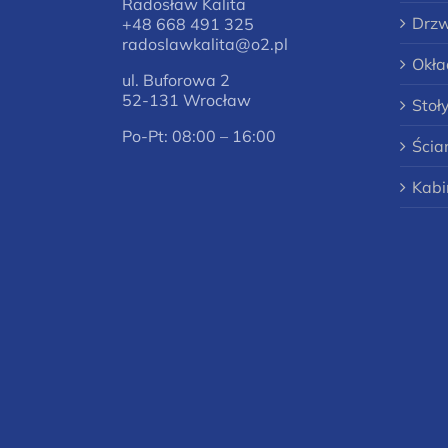
Radosław Kalita
Drzw
+48 668 491 325
radoslawkalita@o2.pl
Okła
ul. Buforowa 2
52-131 Wrocław
Stoł
Po-Pt: 08:00 – 16:00
Ścia
Kabi