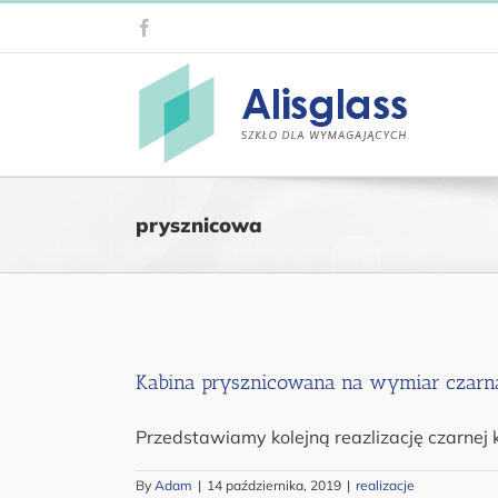
Przejdź
Facebook
do
zawartości
prysznicowa
Kabina prysznicowana na wymiar czarn
Przedstawiamy kolejną reazlizację czarnej 
By
Adam
|
14 października, 2019
|
realizacje