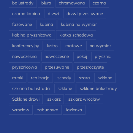
balustrady
biuro
chromowana
czarna
czarna kabina
drzwi
drzwi przesuwane
fazowane
kabina
kabina na wymiar
kabina prysznicowa
klatka schodowa
konferencyjny
lustro
matowe
na wymiar
nowoczesna
nowoczesne
pokój
prysznic
prysznicowa
przesuwane
przeźroczyste
ramki
realizacja
schody
szara
szklana
szklana balustrada
szklane
szklane balustrady
Szklane drzwi
szklarz
szklarz wrocław
wrocław
zabudowa
łazienka