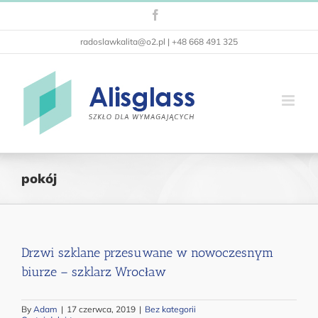
Przejdź
Facebook
do
zawartości
radoslawkalita@o2.pl | +48 668 491 325
pokój
Drzwi szklane przesuwane w nowoczesnym
biurze – szklarz Wrocław
By
Adam
|
17 czerwca, 2019
|
Bez kategorii