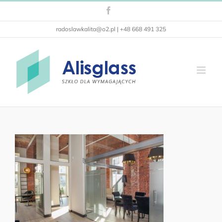
Przejdź
Facebook
do
zawartości
radoslawkalita@o2.pl | +48 668 491 325