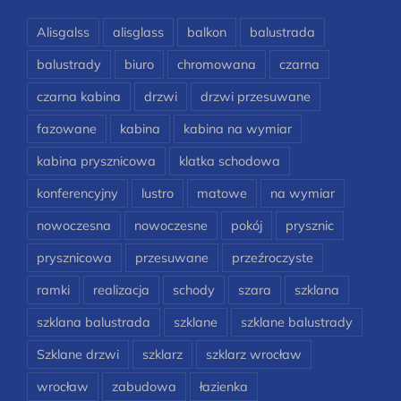
Alisgalss
alisglass
balkon
balustrada
balustrady
biuro
chromowana
czarna
czarna kabina
drzwi
drzwi przesuwane
fazowane
kabina
kabina na wymiar
kabina prysznicowa
klatka schodowa
konferencyjny
lustro
matowe
na wymiar
nowoczesna
nowoczesne
pokój
prysznic
prysznicowa
przesuwane
przeźroczyste
ramki
realizacja
schody
szara
szklana
szklana balustrada
szklane
szklane balustrady
Szklane drzwi
szklarz
szklarz wrocław
wrocław
zabudowa
łazienka