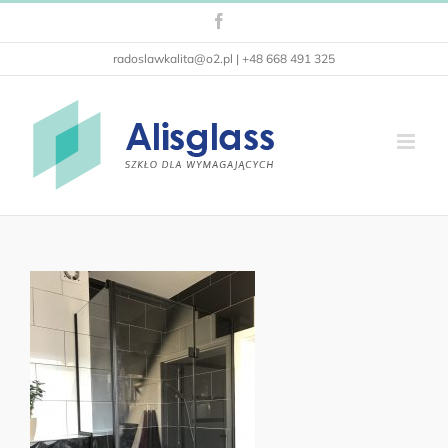
Przejdź
Facebook
do
zawartości
radoslawkalita@o2.pl | +48 668 491 325