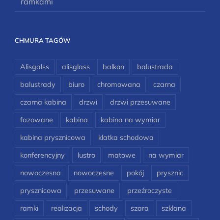
ramkami
CHMURA TAGÓW
Alisgalss
alisglass
balkon
balustrada
balustrady
biuro
chromowana
czarna
czarna kabina
drzwi
drzwi przesuwane
fazowane
kabina
kabina na wymiar
kabina prysznicowa
klatka schodowa
konferencyjny
lustro
matowe
na wymiar
nowoczesna
nowoczesne
pokój
prysznic
prysznicowa
przesuwane
przeźroczyste
ramki
realizacja
schody
szara
szklana