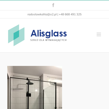
Przejdź
Facebook
do
zawartości
radoslawkalita@o2.pl | +48 668 491 325