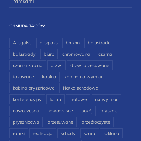
ramkami
CHMURA TAGÓW
Alisgalss
alisglass
balkon
balustrada
balustrady
biuro
chromowana
czarna
czarna kabina
drzwi
drzwi przesuwane
fazowane
kabina
kabina na wymiar
kabina prysznicowa
klatka schodowa
konferencyjny
lustro
matowe
na wymiar
nowoczesna
nowoczesne
pokój
prysznic
prysznicowa
przesuwane
przeźroczyste
ramki
realizacja
schody
szara
szklana