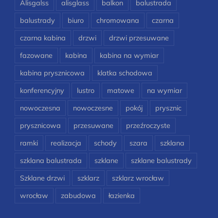
Alisgalss
alisglass
balkon
balustrada
balustrady
biuro
chromowana
czarna
czarna kabina
drzwi
drzwi przesuwane
fazowane
kabina
kabina na wymiar
kabina prysznicowa
klatka schodowa
konferencyjny
lustro
matowe
na wymiar
nowoczesna
nowoczesne
pokój
prysznic
prysznicowa
przesuwane
przeźroczyste
ramki
realizacja
schody
szara
szklana
szklana balustrada
szklane
szklane balustrady
Szklane drzwi
szklarz
szklarz wrocław
wrocław
zabudowa
łazienka