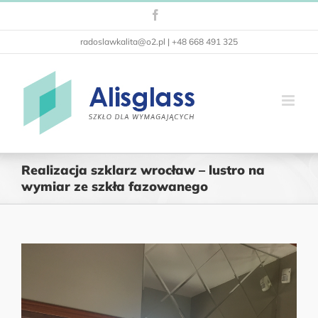
Przejdź
Facebook
do
zawartości
radoslawkalita@o2.pl | +48 668 491 325
Realizacja szklarz wrocław – lustro na
wymiar ze szkła fazowanego