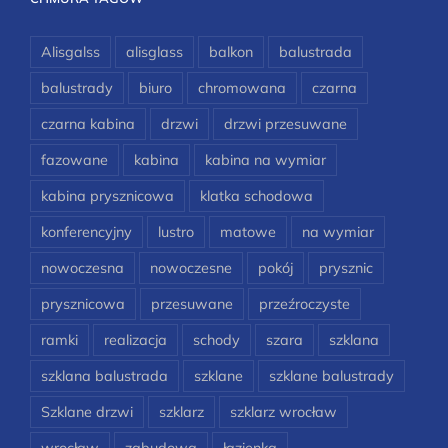
Alisgalss
alisglass
balkon
balustrada
balustrady
biuro
chromowana
czarna
czarna kabina
drzwi
drzwi przesuwane
fazowane
kabina
kabina na wymiar
kabina prysznicowa
klatka schodowa
konferencyjny
lustro
matowe
na wymiar
nowoczesna
nowoczesne
pokój
prysznic
prysznicowa
przesuwane
przeźroczyste
ramki
realizacja
schody
szara
szklana
szklana balustrada
szklane
szklane balustrady
Szklane drzwi
szklarz
szklarz wrocław